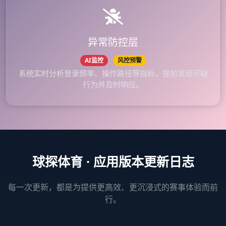
异常防控层
AI监控
风控预警
系统实时分析登录频率、操作路径等指标，提前发现可疑
行为并及时响应。
球探体育 · 应用版本更新日志
每一次更新，都是为提供更高效、更沉浸式的赛事体验而前
行。