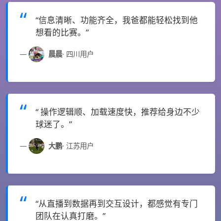
“信息清晰、功能齐全，我爸都能轻松找到他
想看的比赛。”
晨晨
· 四川用户
“ 操作逻辑顺、加载速度快，推荐给身边不少
球迷了。”
大鹏
· 江苏用户
“从直播到数据再到交互设计，都感觉有专门
团队在认真打磨。”