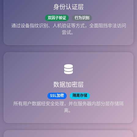
身份认证层
双因子验证
行为识别
通过设备指纹识别、人机验证等方式，全面阻挡非法访问
尝试。
数据加密层
SSL加密
隔离存储
所有用户数据经安全处理，并在服务器内部分层存储隔
离。