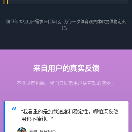
将继续围绕用户需求迭代优化，为每一次体育观赛体验提供稳定支
持。
来自用户的真实反馈
不做过度包装，我们只展示用户最直观的感受。
“我看重的是加载速度和稳定性，哪怕深夜使
用也不掉线。”
林哥
· 福建用户