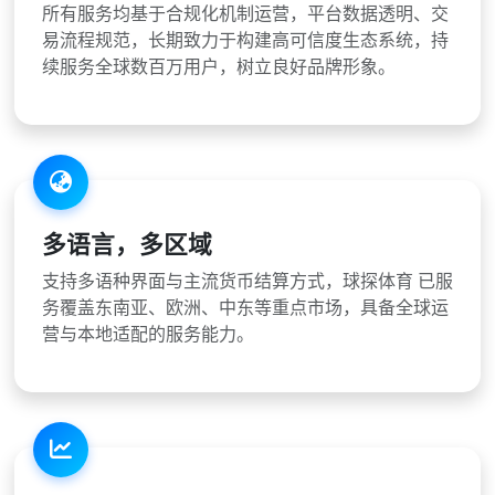
所有服务均基于合规化机制运营，平台数据透明、交
易流程规范，长期致力于构建高可信度生态系统，持
续服务全球数百万用户，树立良好品牌形象。
多语言，多区域
支持多语种界面与主流货币结算方式，球探体育 已服
务覆盖东南亚、欧洲、中东等重点市场，具备全球运
营与本地适配的服务能力。