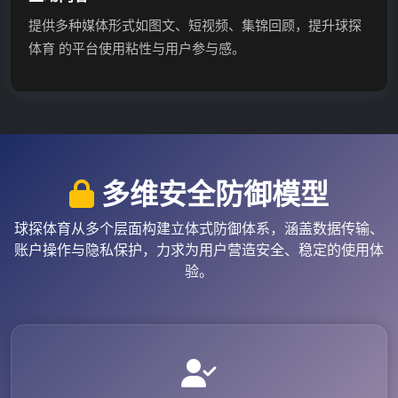
提供多种媒体形式如图文、短视频、集锦回顾，提升球探
体育 的平台使用粘性与用户参与感。
多维安全防御模型
球探体育从多个层面构建立体式防御体系，涵盖数据传输、
账户操作与隐私保护，力求为用户营造安全、稳定的使用体
验。