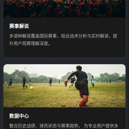
赛事解说
多语种解说覆盖国际赛事，结合战术分析与实时解读，提
升用户观赛理解深度。
数据中心
整合历史战绩、球员状态与赛事趋势， 为专业用户提供多