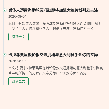
媒体人透露海港球员冯劲即将加盟大连英博引发关注
2026-08-04
近日，有媒体人透露，海港球员冯劲即将加盟大连英博的消息，
引发了广大足球迷和业内人士的高度关注。冯劲作为一名...
阅读全文
卡拉菲奥里谈伦敦交通拥堵与意大利枪手训练的差异
2026-08-03
本文将探讨卡拉菲奥里在谈论伦敦交通拥堵与意大利枪手训练的
差异时所提出的见解。文章分为四个主要方面：首先...
阅读全文