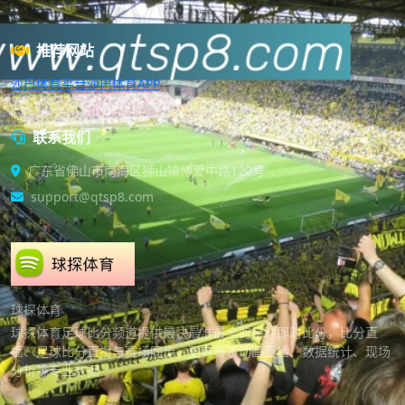
推荐网站
沙巴体育平台
沙巴体育APP
联系我们
广东省佛山市南海区狮山镇博爱中路120号
support@qtsp8.com
球探体育
球探体育足球比分频道提供最快最准最全的足球即时比分，比分直
播、足球比分直播与赛场同步，更有赛事动画直播、数据统计、现场
分析等专业数据